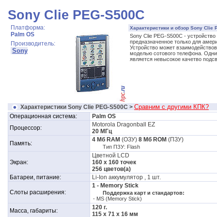
Sony Clie PEG-S500С
Платформа:
Характеристики и обзор Sony Clie
Palm OS
Sony Clie PEG-S500С - устройство
предназначенное только для амери
Производитель:
Устройство может взаимодействов
Sony
моделью сотового телефона. Одни
является невысокое качетво подсв
Сравним с другими КПК?
Характеристики Sony Clie PEG-S500С
>
Операционная система:
Palm OS
Motorola Dragonball EZ
Процессор:
20 МГц
4 Мб RAM
(ОЗУ)
8 Мб ROM
(ПЗУ)
Память:
Тип ПЗУ: Flash
Цветной LCD
Экран:
160 x 160 точек
256 цветов(а)
Батареи, питание:
Li-Ion аккумулятор , 1 шт.
1 - Memory Stick
Слоты расширения:
Поддержка карт и стандартов:
- MS (Memory Stick)
120 г.
Масса, габариты:
115 x 71 x 16 мм