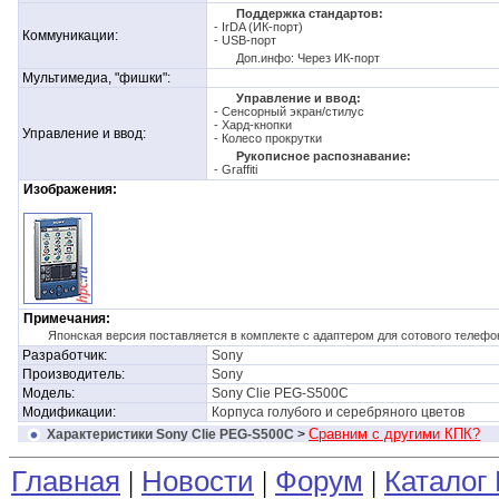
Поддержка стандартов:
- IrDA (ИК-порт)
Коммуникации:
- USB-порт
Доп.инфо: Через ИК-порт
Мультимедиа, "фишки":
Управление и ввод:
- Сенсорный экран/стилус
- Хард-кнопки
Управление и ввод:
- Колесо прокрутки
Рукописное распознавание:
- Graffiti
Изображения:
.
Примечания:
Японская версия поставляется в комплекте с адаптером для сотового телефо
Разработчик:
Sony
Производитель:
Sony
Модель:
Sony Clie PEG-S500С
Модификации:
Корпуса голубого и серебряного цветов
Сравним с другими КПК?
Характеристики Sony Clie PEG-S500С
>
Главная
Новости
Форум
Каталог
|
|
|