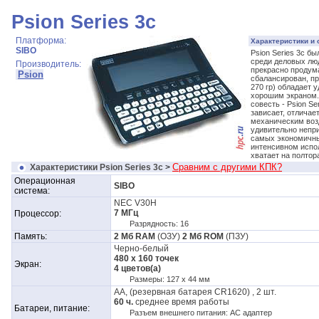
Psion Series 3c
Платформа:
Характеристики и 
SIBO
Psion Series 3с б
среди деловых люд
Производитель:
прекрасно продум
Psion
сбалансирован, пр
270 гр) обладает 
хорошим экраном.
совесть - Psion Se
зависает, отличае
механическим воз
удивительно неприх
самых экономичны
интенсивном испо
хватает на полтор
Сравним с другими КПК?
Характеристики Psion Series 3c
>
Операционная
SIBO
система:
NEC V30H
7 МГц
Процессор:
Разрядность: 16
Память:
2 Мб RAM
(ОЗУ)
2 Мб ROM
(ПЗУ)
Черно-белый
480 x 160 точек
Экран:
4 цветов(а)
Размеры: 127 x 44 мм
АА, (резервная батарея CR1620) , 2 шт.
60 ч.
среднее время работы
Батареи, питание:
Разъем внешнего питания: АС адаптер