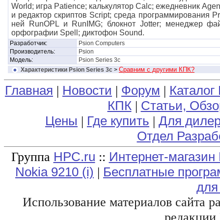
World; игра Patience; калькулятор Calc; ежедневник Ag
и редактор скриптов Script; среда программирования P
ней RunOPL и RunIMG; блокнот Jotter; менеджер фай
орфографии Spell; диктофон Sound.
Разработчик:
Psion Computers
Производитель:
Psion
Модель:
Psion Series 3c
Сравним с другими КПК?
Характеристики Psion Series 3c
>
Главная
Новости
Форум
Каталог
|
|
|
КПК
Статьи, Обз
|
Цены
Где купить
Для диле
|
|
Отдел Разраб
HPC.ru
Интернет-магазин 
Группа
::
Nokia 9210 (i)
Бесплатные програ
|
для
Использование материалов сайта р
редакции