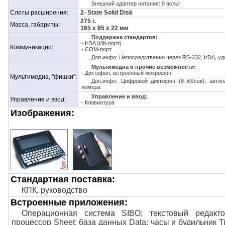
Внешний адаптер питания: 9 вольт
Слоты расширения:
2- State Solid Disk
275 г.
Масса, габариты:
165 x 85 x 22 мм
Поддержка стандартов:
- IrDA (ИК-порт)
Коммуникации:
- COM-порт
Доп.инфо: Непосредственно через RS-232, IrDA, у
Мультимедиа и прочие возможности:
- Диктофон, встроенный микрофон
Мультимедиа, "фишки":
Доп.инфо: Цифровой диктофон (8 кб/сек), автон
номера
Управление и ввод:
Управление и ввод:
- Клавиатура
Изображения:
.
.
Стандартная поставка:
КПК, руководство
Встроенные приложения:
Операционная система SIBO; текстовый редакт
процессор Sheet; база данных Data; часы и будильник 